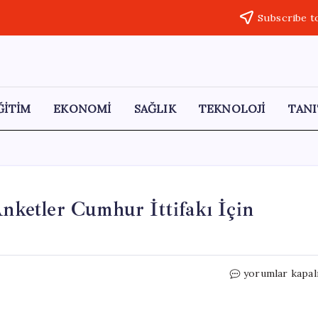
Subscribe t
ĞİTİM
EKONOMİ
SAĞLIK
TEKNOLOJİ
TANI
Anketler Cumhur İttifakı İçin
Milliyetçi
yorumlar kapal
İttifakın
Gücü:
Son