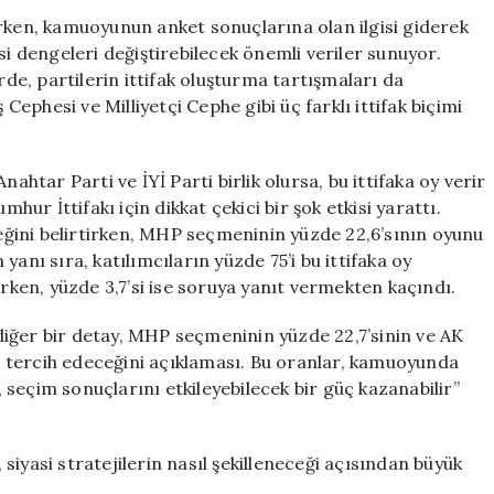
Anketler
erken, kamuoyunun anket sonuçlarına olan ilgisi giderek
Cumhur
si dengeleri değiştirebilecek önemli veriler sunuyor.
İttifakı
e, partilerin ittifak oluşturma tartışmaları da
İçin
 Cephesi ve Milliyetçi Cephe gibi üç farklı ittifak biçimi
Tehlike
Çanları
Çaldırıyor
ahtar Parti ve İYİ Parti birlik olursa, bu ittifaka oy verir
için
mhur İttifakı için dikkat çekici bir şok etkisi yarattı.
eceğini belirtirken, MHP seçmeninin yüzde 22,6’sının oyunu
anı sıra, katılımcıların yüzde 75’i bu ittifaka oy
ırken, yüzde 3,7’si ise soruya yanıt vermekten kaçındı.
iğer bir detay, MHP seçmeninin yüzde 22,7’sinin ve AK
akı tercih edeceğini açıklaması. Bu oranlar, kamuoyunda
e, seçim sonuçlarını etkileyebilecek bir güç kazanabilir”
iyasi stratejilerin nasıl şekilleneceği açısından büyük