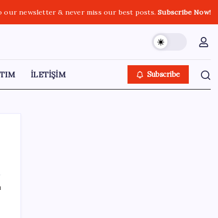
o our newsletter & never miss our best posts.
Subscribe Now!
TIM
İLETİŞİM
Subscribe
SON YAZILAR
ı
Akaryakıtta indirim bekleyene kötü haber:
ÖTV bugün de benzin indirimini yuttu