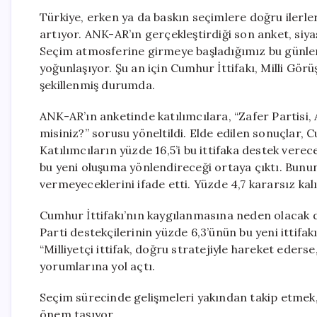
Türkiye, erken ya da baskın seçimlere doğru ilerl
artıyor. ANK-AR’ın gerçekleştirdiği son anket, siya
Seçim atmosferine girmeye başladığımız bu günlerd
yoğunlaşıyor. Şu an için Cumhur İttifakı, Milli Görüş
şekillenmiş durumda.
ANK-AR’ın anketinde katılımcılara, “Zafer Partisi, An
misiniz?” sorusu yöneltildi. Elde edilen sonuçlar, Cu
Katılımcıların yüzde 16,5’i bu ittifaka destek ver
bu yeni oluşuma yönlendireceği ortaya çıktı. Bunun y
vermeyeceklerini ifade etti. Yüzde 4,7 kararsız kal
Cumhur İttifakı’nın kaygılanmasına neden olacak d
Parti destekçilerinin yüzde 6,3’ünün bu yeni ittif
“Milliyetçi ittifak, doğru stratejiyle hareket eders
yorumlarına yol açtı.
Seçim sürecinde gelişmeleri yakından takip etmek, s
önem taşıyor.