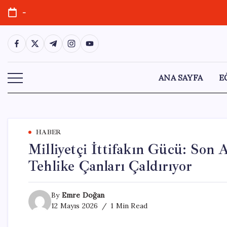
Skip
-
to
content
https://www.facebook.com/
https://twitter.com/
https://t.me/
https://www.instagram.com/
https://youtube.com/
ANA SAYFA
E
HABER
Milliyetçi İttifakın Gücü: Son 
Tehlike Çanları Çaldırıyor
By
Emre Doğan
12 Mayıs 2026
1 Min Read