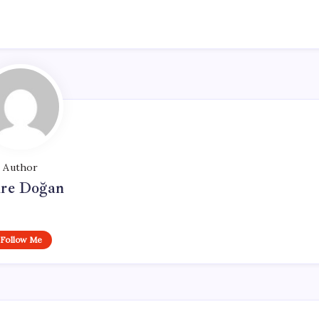
Author
re Doğan
Follow Me