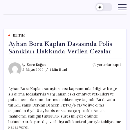
Skip
to
content
EĞITIM
Ayhan Bora Kaplan Davasında Polis
Sanıkları Hakkında Verilen Cezalar
Ayhan
By
Emre Doğan
yorumlar kapalı
Bora
12 Mayıs 2026
1 Min Read
Kaplan
Davasında
Polis
Ayhan Bora Kaplan soruşturması kapsamında, bilgi ve belge
Sanıkları
sızdırma iddialarıyla yargılanan eski emniyet yetkilileri ve
Hakkında
Verilen
polis memurlarının durumu mahkemeye taşındı. Bu davada
Cezalar
tutuklu sanık Serkan Dinçer, FETÖ/PYD’ye üye olma
için
suçundan 6 yıl 10 ay hapis cezasına çarptırıldı. Ancak,
mahkeme, sanığın tutukluluk süresini göz önünde
bulundurarak yurt dışı ve il dışı adli kontrol şartıyla tahliyesine
karar verdi.