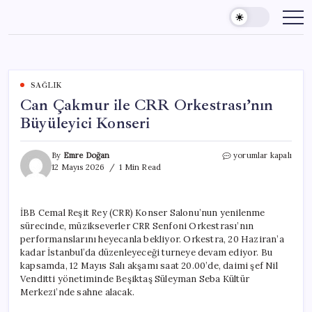
Skip
to
content
SAĞLIK
Can Çakmur ile CRR Orkestrası’nın
Büyüleyici Konseri
Can
By
Emre Doğan
yorumlar kapalı
Çakmur
12 Mayıs 2026
1 Min Read
ile
CRR
Orkestrası’nın
İBB Cemal Reşit Rey (CRR) Konser Salonu’nun yenilenme
Büyüleyici
sürecinde, müzikseverler CRR Senfoni Orkestrası’nın
Konseri
için
performanslarını heyecanla bekliyor. Orkestra, 20 Haziran’a
kadar İstanbul’da düzenleyeceği turneye devam ediyor. Bu
kapsamda, 12 Mayıs Salı akşamı saat 20.00’de, daimi şef Nil
Venditti yönetiminde Beşiktaş Süleyman Seba Kültür
Merkezi’nde sahne alacak.