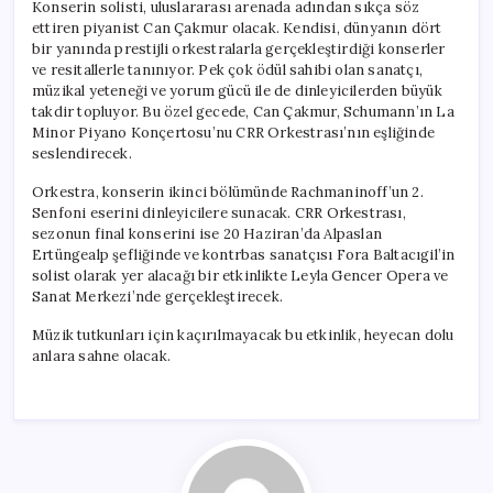
Konserin solisti, uluslararası arenada adından sıkça söz
ettiren piyanist Can Çakmur olacak. Kendisi, dünyanın dört
bir yanında prestijli orkestralarla gerçekleştirdiği konserler
ve resitallerle tanınıyor. Pek çok ödül sahibi olan sanatçı,
müzikal yeteneği ve yorum gücü ile de dinleyicilerden büyük
takdir topluyor. Bu özel gecede, Can Çakmur, Schumann’ın La
Minor Piyano Konçertosu’nu CRR Orkestrası’nın eşliğinde
seslendirecek.
Orkestra, konserin ikinci bölümünde Rachmaninoff’un 2.
Senfoni eserini dinleyicilere sunacak. CRR Orkestrası,
sezonun final konserini ise 20 Haziran’da Alpaslan
Ertüngealp şefliğinde ve kontrbas sanatçısı Fora Baltacıgil’in
solist olarak yer alacağı bir etkinlikte Leyla Gencer Opera ve
Sanat Merkezi’nde gerçekleştirecek.
Müzik tutkunları için kaçırılmayacak bu etkinlik, heyecan dolu
anlara sahne olacak.