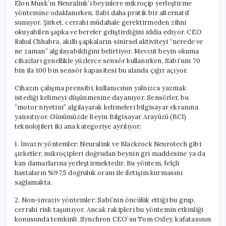
Elon Musk’ın Neuralink’i beyinlere mikroçip yerleştirme
yöntemine odaklanırken, Sabi daha pratik bir alternatif
sunuyor. Şirket, cerrahi müdahale gerektirmeden zihni
okuyabilen şapka ve bereler geliştirdiğini iddia ediyor. CEO
Rahul Chhabra, akıllı şapkaların sinirsel aktiviteyi “nerede ve
ne zaman” algılayabildiğini belirtiyor. Mevcut beyin okuma
cihazları genellikle yüzlerce sensör kullanırken, Sabi’nin 70
bin ila 100 bin sensör kapasitesi bu alanda çığır açıyor.
Cihazın çalışma prensibi, kullanıcının yalnızca yazmak
istediği kelimeyi düşünmesine dayanıyor. Sensörler, bu
“motor niyetini” algılayarak kelimeleri bilgisayar ekranına
yansıtıyor. Günümüzde Beyin Bilgisayar Arayüzü (BCI)
teknolojileri iki ana kategoriye ayrılıyor:
1. İnvaziv yöntemler: Neuralink ve Blackrock Neurotech gibi
şirketler, mikroçipleri doğrudan beynin gri maddesine ya da
kan damarlarına yerleştirmektedir. Bu yöntem, felçli
hastaların %97,5 doğruluk oranı ile iletişim kurmasını
sağlamakta.
2. Non-invaziv yöntemler: Sabi’nin öncülük ettiği bu grup,
cerrahi risk taşımıyor. Ancak rakipleri bu yöntemin etkinliği
konusunda temkinli. Synchron CEO’su Tom Oxley, kafatasının