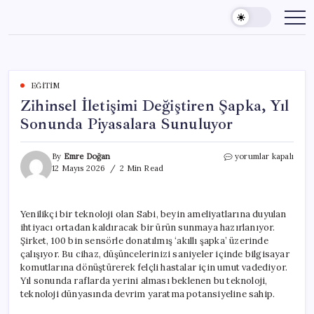
Skip
to
content
EĞITIM
Zihinsel İletişimi Değiştiren Şapka, Yıl
Sonunda Piyasalara Sunuluyor
Zihinsel
By
Emre Doğan
yorumlar kapalı
İletişimi
12 Mayıs 2026
2 Min Read
Değiştiren
Şapka,
Yıl
Yenilikçi bir teknoloji olan Sabi, beyin ameliyatlarına duyulan
Sonunda
ihtiyacı ortadan kaldıracak bir ürün sunmaya hazırlanıyor.
Piyasalara
Sunuluyor
Şirket, 100 bin sensörle donatılmış ‘akıllı şapka’ üzerinde
için
çalışıyor. Bu cihaz, düşüncelerinizi saniyeler içinde bilgisayar
komutlarına dönüştürerek felçli hastalar için umut vadediyor.
Yıl sonunda raflarda yerini alması beklenen bu teknoloji,
teknoloji dünyasında devrim yaratma potansiyeline sahip.