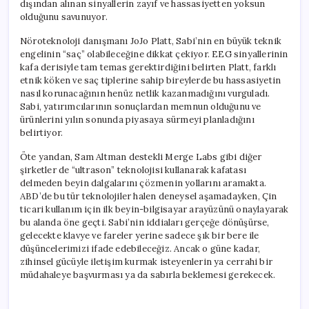
dışından alınan sinyallerin zayıf ve hassasiyetten yoksun
olduğunu savunuyor.
Nöroteknoloji danışmanı JoJo Platt, Sabi’nin en büyük teknik
engelinin “saç” olabileceğine dikkat çekiyor. EEG sinyallerinin
kafa derisiyle tam temas gerektirdiğini belirten Platt, farklı
etnik köken ve saç tiplerine sahip bireylerde bu hassasiyetin
nasıl korunacağının henüz netlik kazanmadığını vurguladı.
Sabi, yatırımcılarının sonuçlardan memnun olduğunu ve
ürünlerini yılın sonunda piyasaya sürmeyi planladığını
belirtiyor.
Öte yandan, Sam Altman destekli Merge Labs gibi diğer
şirketler de “ultrason” teknolojisi kullanarak kafatası
delmeden beyin dalgalarını çözmenin yollarını aramakta.
ABD’de bu tür teknolojiler halen deneysel aşamadayken, Çin
ticari kullanım için ilk beyin-bilgisayar arayüzünü onaylayarak
bu alanda öne geçti. Sabi’nin iddiaları gerçeğe dönüşürse,
gelecekte klavye ve fareler yerine sadece şık bir bere ile
düşüncelerimizi ifade edebileceğiz. Ancak o güne kadar,
zihinsel gücüyle iletişim kurmak isteyenlerin ya cerrahi bir
müdahaleye başvurması ya da sabırla beklemesi gerekecek.