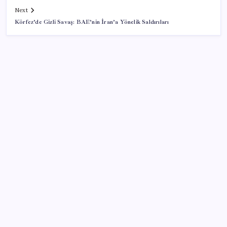
Next
Körfez’de Gizli Savaş: BAE’nin İran’a Yönelik Saldırıları
SON YAZILAR
AB ambalaj kısıtlaması için düğmeye bastı
Halkbank, ikincil halka arz süreci başlattı
Beklenen veri geldi: Altın uçuşa geçti
28 ilde CHP’li başkan kalmadı! YENİ Parti’ye geçen
CHP’li belediye başkanı sayısı belli oldu: ‘Ay sonu
300’ü geçecek…’