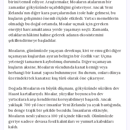
birini temsil ediyor. Araştırmalar, Moaların atalarının bir
zamanlar gökyüzünde uçabildiğini gösteriyor. Ancak Yeni
Zelanda’nın diğer kara parçalarından izole hale gelmesi, bu
kuşların gelişimini önemli ölçüde etkiledi. Yırtıcı memelilerin
olmadığı bu doğal ortamda, Moalar uçmak için gereken
enerjiyi harcamaktansa yerde yaşamayı seçti. Zamanla,
otlakların hâkimi haline gelerek adanın ekosistemini
şekillendirmeye başladılar.
Moaların, günümüzde yaşayan devekuşu, kivi ve emu gibi diğer
uçamayan kuşlardan ayıran belirgin bir özellik var: Uçma
yeteneği tamamen kaybolmuş durumda. Diğer uçamayan
kuşların aksine, Moaların vücudunda kanat kemiği veya
herhangi bir kanat yapısı bulunmuyor. Bu durum, onları dünya
üzerindeki tek kanatsız kuş türü olarak öne çıkarıyor.
Doğada Moaların en büyük düşmanı, gökyüzünde süzülen dev
Haast kartallarıydı. Moalar, yüzyıllar boyunca bu dev
yırtıcılara karşı kendilerini koruyabilmeyi başardı. Ancak
yaklaşık 700 yıl önce insanlar Yeni Zelanda’ya ayak bastığında,
bu denge trajik bir şekilde bozuldu. İnsanların etkisiyle,
Moaların nesli yalnızca 100 yıl içinde tükendi. Günümüzde
geriye sadece devasa fosil kalıntıları ve yumurta kabukları
kaldı.