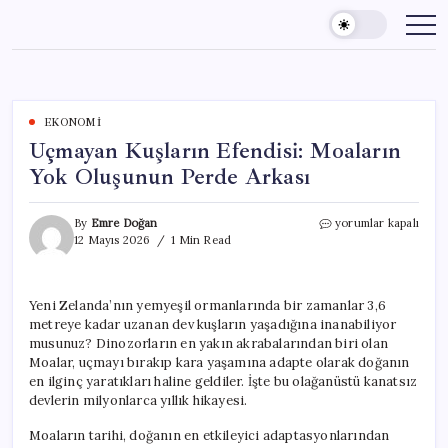
Skip
to
content
EKONOMI
Uçmayan Kuşların Efendisi: Moaların
Yok Oluşunun Perde Arkası
Uçmayan
By
Emre Doğan
yorumlar kapalı
Kuşların
12 Mayıs 2026
1 Min Read
Efendisi:
Moaların
Yok
Yeni Zelanda’nın yemyeşil ormanlarında bir zamanlar 3,6
Oluşunun
metreye kadar uzanan dev kuşların yaşadığına inanabiliyor
Perde
Arkası
musunuz? Dinozorların en yakın akrabalarından biri olan
için
Moalar, uçmayı bırakıp kara yaşamına adapte olarak doğanın
en ilginç yaratıkları haline geldiler. İşte bu olağanüstü kanatsız
devlerin milyonlarca yıllık hikayesi.
Moaların tarihi, doğanın en etkileyici adaptasyonlarından