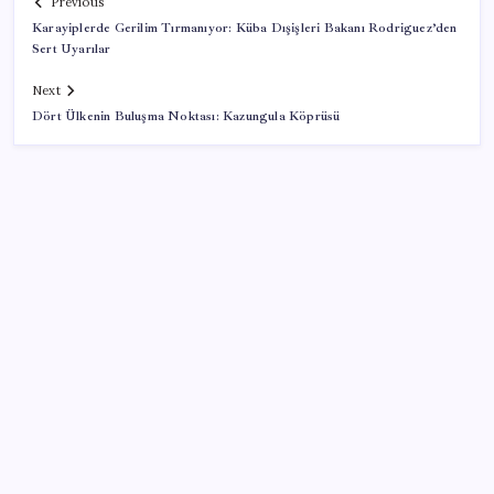
Previous
Karayiplerde Gerilim Tırmanıyor: Küba Dışişleri Bakanı Rodriguez’den
Sert Uyarılar
Next
Dört Ülkenin Buluşma Noktası: Kazungula Köprüsü
SON YAZILAR
AB ambalaj kısıtlaması için düğmeye bastı
Halkbank, ikincil halka arz süreci başlattı
Beklenen veri geldi: Altın uçuşa geçti