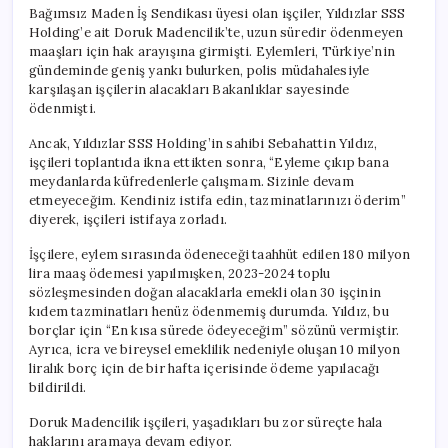
Bağımsız Maden İş Sendikası üyesi olan işçiler, Yıldızlar SSS
Holding’e ait Doruk Madencilik’te, uzun süredir ödenmeyen
maaşları için hak arayışına girmişti. Eylemleri, Türkiye’nin
gündeminde geniş yankı bulurken, polis müdahalesiyle
karşılaşan işçilerin alacakları Bakanlıklar sayesinde
ödenmişti.
Ancak, Yıldızlar SSS Holding’in sahibi Sebahattin Yıldız,
işçileri toplantıda ikna ettikten sonra, “Eyleme çıkıp bana
meydanlarda küfredenlerle çalışmam. Sizinle devam
etmeyeceğim. Kendiniz istifa edin, tazminatlarınızı öderim”
diyerek, işçileri istifaya zorladı.
İşçilere, eylem sırasında ödeneceği taahhüt edilen 180 milyon
lira maaş ödemesi yapılmışken, 2023-2024 toplu
sözleşmesinden doğan alacaklarla emekli olan 30 işçinin
kıdem tazminatları henüz ödenmemiş durumda. Yıldız, bu
borçlar için “En kısa sürede ödeyeceğim” sözünü vermiştir.
Ayrıca, icra ve bireysel emeklilik nedeniyle oluşan 10 milyon
liralık borç için de bir hafta içerisinde ödeme yapılacağı
bildirildi.
Doruk Madencilik işçileri, yaşadıkları bu zor süreçte hala
haklarını aramaya devam ediyor.