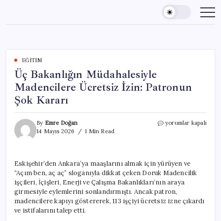
Skip
to
content
EĞITIM
Üç Bakanlığın Müdahalesiyle
Madencilere Ücretsiz İzin: Patronun
Şok Kararı
Üç
By
Emre Doğan
yorumlar kapalı
Bakanlığın
14 Mayıs 2026
1 Min Read
Müdahalesiyle
Madencilere
Ücretsiz
Eskişehir’den Ankara’ya maaşlarını almak için yürüyen ve
İzin:
“Açım ben, aç aç” sloganıyla dikkat çeken Doruk Madencilik
Patronun
Şok
işçileri, İçişleri, Enerji ve Çalışma Bakanlıkları’nın araya
Kararı
girmesiyle eylemlerini sonlandırmıştı. Ancak patron,
için
madencilere kapıyı göstererek, 113 işçiyi ücretsiz izne çıkardı
ve istifalarını talep etti.