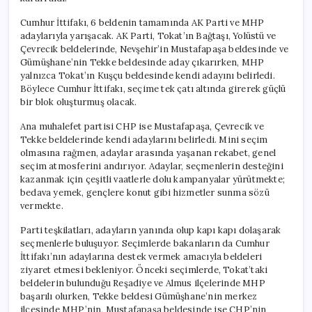
Cumhur İttifakı, 6 beldenin tamamında AK Parti ve MHP
adaylarıyla yarışacak. AK Parti, Tokat’ın Bağtaşı, Yolüstü ve
Çevrecik beldelerinde, Nevşehir’in Mustafapaşa beldesinde ve
Gümüşhane’nin Tekke beldesinde aday çıkarırken, MHP
yalnızca Tokat’ın Kuşçu beldesinde kendi adayını belirledi.
Böylece Cumhur İttifakı, seçime tek çatı altında girerek güçlü
bir blok oluşturmuş olacak.
Ana muhalefet partisi CHP ise Mustafapaşa, Çevrecik ve
Tekke beldelerinde kendi adaylarını belirledi. Mini seçim
olmasına rağmen, adaylar arasında yaşanan rekabet, genel
seçim atmosferini andırıyor. Adaylar, seçmenlerin desteğini
kazanmak için çeşitli vaatlerle dolu kampanyalar yürütmekte;
bedava yemek, gençlere konut gibi hizmetler sunma sözü
vermekte.
Parti teşkilatları, adayların yanında olup kapı kapı dolaşarak
seçmenlerle buluşuyor. Seçimlerde bakanların da Cumhur
İttifakı’nın adaylarına destek vermek amacıyla beldeleri
ziyaret etmesi bekleniyor. Önceki seçimlerde, Tokat’taki
beldelerin bulunduğu Reşadiye ve Almus ilçelerinde MHP
başarılı olurken, Tekke beldesi Gümüşhane’nin merkez
ilçesinde MHP’nin, Mustafapaşa beldesinde ise CHP’nin