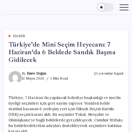
Skip
to
content
HABER
Türkiye’de Mini Seçim Heyecanı: 7
Haziran’da 6 Beldede Sandık Başına
Gidilecek
Türkiye’de
By
Emre Doğan
yorumlar kapalı
Mini
12 Mayıs 2026
1 Min Read
Seçim
Heyecanı:
7
Türkiye, 7 Haziran’da yapılacak belediye başkanlığı ve meclis
Haziran’da
üyeliği seçimleri için geri sayım yapıyor. Yeniden belde
6
Beldede
statüsü kazanan 6 yerleşim yeri için Yüksek Seçim Kurulu
Sandık
(YSK) seçim kararı aldı. Bu seçimler Tokat, Nevşehir ve
Başına
Gümüşhane’ye bağlı beldelerde gerçekleşecek. Cumhur İttifakı,
Gidilecek
bu beldelerdeki tüm adayları destekleyerek seçimlere katılma
için
kararı aldı.