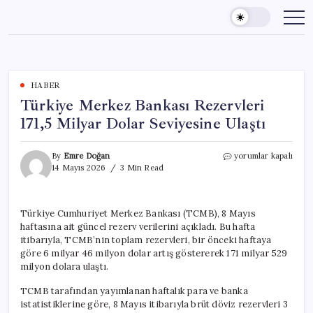
Skip
to
content
HABER
Türkiye Merkez Bankası Rezervleri
171,5 Milyar Dolar Seviyesine Ulaştı
Türkiye
By
Emre Doğan
yorumlar kapalı
Merkez
14 Mayıs 2026
3 Min Read
Bankası
Rezervleri
171,5
Türkiye Cumhuriyet Merkez Bankası (TCMB), 8 Mayıs
Milyar
haftasına ait güncel rezerv verilerini açıkladı. Bu hafta
Dolar
Seviyesine
itibarıyla, TCMB’nin toplam rezervleri, bir önceki haftaya
Ulaştı
göre 6 milyar 46 milyon dolar artış göstererek 171 milyar 529
için
milyon dolara ulaştı.
TCMB tarafından yayımlanan haftalık para ve banka
istatistiklerine göre, 8 Mayıs itibarıyla brüt döviz rezervleri 3