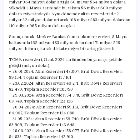
milyar 964 milyon dolar artışla 60 milyar 564 milyon dolara
yükseldi. 1 Mayıs tarihinde bu rakam 56 milyar 600 milyon
dolar seviyesindeydi. Aynı dönemde altın rezervleri de 2
milyar 82 milyon dolar artarak 108 milyar 883 milyon dolardan
110 milyar 965 milyon dolara çıktı.
Sonuç olarak, Merkez Bankası’nın toplam rezervleri, 8 Mayıs
haftasında 165 milyar 483 milyon dolardan 171 milyar 529
milyon dolara çıkarak dikkate değer bir artış gösterdi.
TCMB rezervleri, Ocak 2024 tarihinden bu yana şu şekilde
gelişti (milyon dolar):
– 26.01.2024: Altın Rezervleri 48.007, Brüt Döviz Rezervleri
89.154, Toplam Rezervler 137.161
– 23.02.2024: Altın Rezervleri 49.271, Brüt Döviz Rezervleri
82.479, Toplam Rezervler 131.750
– 29.03.2024: Altın Rezervleri 54.378, Brüt Döviz Rezervleri
68.748, Toplam Rezervler 123.126
– 26.04.2024: Altın Rezervleri 59.113, Brüt Döviz Rezervleri
64.967, Toplam Rezervler 124.080
– 31.05.2024: Altın Rezervleri 59.740, Brüt Döviz Rezervleri
83.909, Toplam Rezervler 143.648
– 28.06.2024: Altın Rezervleri 58.077, Brüt Döviz Rezervleri
84.833, Toplam Rezervler 142.910