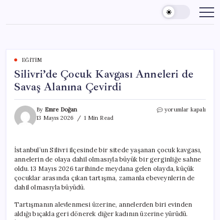
Skip
to
content
EĞITIM
Silivri’de Çocuk Kavgası Anneleri de
Savaş Alanına Çevirdi
Silivri’de
By
Emre Doğan
yorumlar kapalı
Çocuk
13 Mayıs 2026
1 Min Read
Kavgası
Anneleri
de
İstanbul’un Silivri ilçesinde bir sitede yaşanan çocuk kavgası,
Savaş
annelerin de olaya dahil olmasıyla büyük bir gerginliğe sahne
Alanına
Çevirdi
oldu. 13 Mayıs 2026 tarihinde meydana gelen olayda, küçük
için
çocuklar arasında çıkan tartışma, zamanla ebeveynlerin de
dahil olmasıyla büyüdü.
Tartışmanın alevlenmesi üzerine, annelerden biri evinden
aldığı bıçakla geri dönerek diğer kadının üzerine yürüdü.