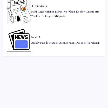
Previous
Karl Lagerfeld’in Mirası ve ‘Ünlü Kedisi’ Choupette:
7 Yıldır Bekleyen Milyonlar
Next
Antalya’da İş Kazası: Asansörden Düşerek Yaralandı
SON YAZILAR