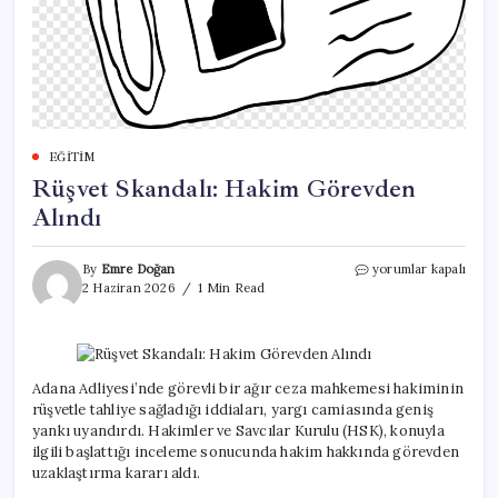
EĞITIM
Rüşvet Skandalı: Hakim Görevden
Alındı
Rüşvet
By
Emre Doğan
yorumlar kapalı
Skandalı:
2 Haziran 2026
1 Min Read
Hakim
Görevden
Alındı
için
Adana Adliyesi’nde görevli bir ağır ceza mahkemesi hakiminin
rüşvetle tahliye sağladığı iddiaları, yargı camiasında geniş
yankı uyandırdı. Hakimler ve Savcılar Kurulu (HSK), konuyla
ilgili başlattığı inceleme sonucunda hakim hakkında görevden
uzaklaştırma kararı aldı.