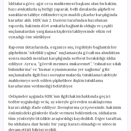
İddialara göre, ağır ceza mahkemesi başkanı olan bu hakim,
bazı avukatlarla iş birliği yaparak, belli davalarda şüpheli ve
sanıkların tahliye edilmeleri için maddi çıkarlar karşılığında
kararlar aldı. HSK’nın 2. Dairesi tarafından hazırlanan
raporda, hakimin dört avukatla bağlantılı olduğu ve çeşitli
suçlamalardan yargılanan kişilerin tahliyesinde etkin rol
oynadığı öne sürülüyor.
Raporun detaylarında, organize suç örgütüyle bağlantılı bir
şüphelinin “nitelikli yağma” suçlamasıyla gözaltına alındıktan
sonra maddi menfaat karşılığında serbest bırakıldığı iddia
ediliyor. Ayrıca, “görevli memura mukavemet”, “ruhsatsız silah
bulundurma” ve “kumar oynanmasına yer sağlama” gibi
suçlamalarla ilgili bazı soruşturmalarda, tutuklama talebiyle
mahkemeye sevk edilen şüphelilere ilişkin tutuklama
kararlarının verilmediği belirtiliyor.
Gelişmeler ışığında HSK’nın ilgili hakim hakkında geçici
tedbir uyguladığı ve üç ay süreyle görevden uzaklaştırma
kararı aldığı ifade ediliyor. Soruşturma çerçevesinde, hakimin
önümüzdeki günlerde ifade vermesi beklenirken, iddiaların
tüm yönleriyle titizlikle araştırıldığı kaydedildi. Diğer taraftan,
bu iddialara dair henüz bir yargı kararı olmadığı ve sürecin
devam ettiği bilgisi verildi.