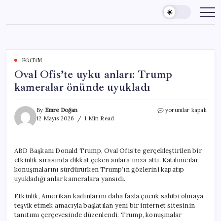
Skip
to
content
EĞITIM
Oval Ofis’te uyku anları: Trump
kameralar önünde uyukladı
Oval
By
Emre Doğan
yorumlar kapalı
Ofis’te
12 Mayıs 2026
1 Min Read
uyku
anları:
Trump
ABD Başkanı Donald Trump, Oval Ofis’te gerçekleştirilen bir
kameralar
etkinlik sırasında dikkat çeken anlara imza attı. Katılımcılar
önünde
uyukladı
konuşmalarını sürdürürken Trump’ın gözlerini kapatıp
için
uyukladığı anlar kameralara yansıdı.
Etkinlik, Amerikan kadınlarını daha fazla çocuk sahibi olmaya
teşvik etmek amacıyla başlatılan yeni bir internet sitesinin
tanıtımı çerçevesinde düzenlendi. Trump, konuşmalar