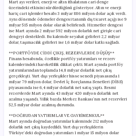
Mart ayı verileri, enerji ve altın ithalatının cari denge
üzerindeki etkisini sürdürdüğünü gösteriyor. Altın ve enerji
hariç cari işlemler hesabı 3 milyar 886 milyon dolar açık verdi.
Aynı dönemde ödemeler dengesi tanımlı dış ticaret açığı ise 9
milyar 515 milyon dolar olarak belirlendi. Hizmetler dengesi
ise Mart ayında 2 milyar 592 milyon dolarlık net girişle cari
dengeyi destekledi. Bu kalemde seyahat gelirleri 2,2 milyar
dolar, taşımacılık gelirleri ise 1,6 milyar dolar katkı sağladı.
**PORTFÖYDE CİDDİ ÇIKIŞ, REZERVLERDE DÜŞÜŞ**
Finans hesabında, özellikle portföy yatırımları ve rezerv
kalemlerindeki hareketlilik dikkat çekti. Mart ayında portföy
yatırımlarından toplamda 14,8 milyar dolarlık net çıkış
gerçekleşti. Yurt dışı yerleşikler hisse senedi piyasasında 1
milyar 79 milyon dolar, Devlet İç Borçlanma Senetleri (DİBS)
piyasasında ise 6,4 milyar dolarlık net satış yaptı. Resmi
rezervlerde Mart ayında 43 milyar 420 milyon dolarlık net
azalma yaşandı. Yıllık bazda Merkez Bankası’nın net rezervleri
52,5 milyar dolar azalmış durumda.
**DOĞRUDAN YATIRIMLAR VE GAYRİMENKUL**
Mart ayında doğrudan yatırımlar kaleminde 212 milyon
dolarlık net çıkış kaydedildi. Yurt dışı yerleşiklerin
Türkiye’deki doğrudan yatırımları 1 milyar 15 milyon dolar