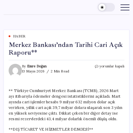
Skip
to
content
HABER
Merkez Bankası’ndan Tarihi Cari Açık
Raporu**
Merkez
By
Emre Doğan
yorumlar kapalı
Bankası’ndan
13 Mayıs 2026
2 Min Read
Tarihi
Cari
Açık
** Türkiye Cumhuriyet Merkez Bankası (TCMB), 2026 Mart
Raporu**
ayı itibarıyla ödemeler dengesi istatistiklerini açıkladı. Mart
için
ayında cari işlemler hesabı 9 milyar 632 milyon dolar açık
verirken, yıllık cari açık 39,7 milyar dolara ulaşarak son 3 yılın
en yüksek seviyesine çıktı. Dikkat çeken bir diğer detay ise
resmi rezervlerdeki 43,4 milyar dolarlık önemli düşüş oldu.
**DIŞ TİCARET VE HİZMETLER DENGESİ**