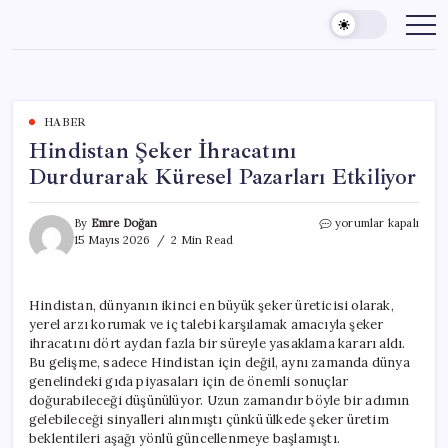
Skip
to
content
HABER
Hindistan Şeker İhracatını
Durdurarak Küresel Pazarları Etkiliyor
Hindistan
By
Emre Doğan
yorumlar kapalı
Şeker
15 Mayıs 2026
2 Min Read
İhracatını
Durdurarak
Küresel
Hindistan, dünyanın ikinci en büyük şeker üreticisi olarak,
Pazarları
yerel arzı korumak ve iç talebi karşılamak amacıyla şeker
Etkiliyor
için
ihracatını dört aydan fazla bir süreyle yasaklama kararı aldı.
Bu gelişme, sadece Hindistan için değil, aynı zamanda dünya
genelindeki gıda piyasaları için de önemli sonuçlar
doğurabileceği düşünülüyor. Uzun zamandır böyle bir adımın
gelebileceği sinyalleri alınmıştı çünkü ülkede şeker üretim
beklentileri aşağı yönlü güncellenmeye başlamıştı.