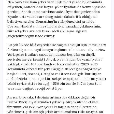
New York’taki ham şeker vadeli işlemleri yüzde 2,8 oranında
düşerken, Londra’daki beyaz şeker fiyatları da benzer şekilde
geriledi. Ancak uzmanlar, kısa vadeli fiyat değişimlerinden
ziyade, orta vadede arz dengesinin daha kritik olduğunu
belirtiyor. Archer Consulting’in risk yöneticisi Arnaldo
Correa, Hindistan’ın resmi olarak piyasadan çekilmesinin,
küresel şeker arzında kısa vadeli sıkılaşma algısını
güçlendireceğini ifade ediyor.
Birçok ülkede hâlâ dış tedarike bağımlı olduğu için, mevcut arz
fazlası algısının zayıflamaya başlaması önem arz ediyor. New
York şeker fiyatları, şubat ayında son beş yılın en düşük
seviyelerine gerilemişti. Ancak o zamandan bu yana fiyatlar
yaklaşık yüzde 10 toparlandı ve bazı analistler, 2026-2027
sezonunda küresel bir şeker açığı olabileceğini öngörmeye
başladı. Citi, StoneX, Datagro ve Green Pool gibi kuruluşlar,
önümüzdeki sezon için küresel şeker açığı tahminlerini yukarı
yönlü revize etti ve bu açığın 550 bin ton ile 3,17 milyon ton
arasında değişebileceği belirtiliyor.
Ayrıca, biyoyakıt talebinin artması da dikkate değer bir
faktör. Enerji fiyatlarındaki yükseliş, birçok ülkede etanol
üretimini cazip kılıyor. Şeker kamışının enerji üretimine
yönelmesi, gıda amaçlı şeker arzını azaltma riski taşıyor. Bu