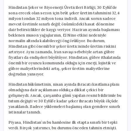
Hindistan Şeker ve Biyoenerji Üreticileri Birliği, 30 Eylül’de
sona erecek olan sezon için brüt şeker üretim tahminini 32,4
milyon tondan 32 milyon tona indirdi. Ancak sorun sadece
mevcut üretimle sınırlı değil; önümüzdeki hasat dönemine
dair belirsizlikler de kaygı veriyor. Haziran ayında başlaması
beklenen muson yağışlarının, El Nino etkisi nedeniyle
normalin altında kalabileceği öngörülüyor. Bu durum,
Hindistan gibi önemli bir şeker üreticisinde üretim riskini
artırıyor. Aynı zamanda, İran savaşı sebebiyle artan gübre
fiyatları da endişeleri büyütüyor. Hindistan, gübre ithalatında
önemli bir oyuncu konumunda olduğu için enerji, lojistik ve
gübre maliyetlerindeki artış, şeker üretim maliyetlerine
doğrudan yansıyor.
Hindistan hükümetinin, nisan ayında ihracatı kısıtlama planı
olmadığına dair açıklaması oldukça dikkat çekici bir
gelişmeydi. Ancak, çarşamba günü yapılan resmi bildirimle bu
tutum değişti ve 30 Eylül’e kadar şeker ihracatı büyük ölçüde
yasaklandı. Sadece yüklemeleri başlamış olan gemilere sınırlı
istisnalar tanındı.
Piyasa, Hindistan’ın bu hamlesine ilk etapta sınırlı bir tepki
verdi. Birçok yatırımcı, bu durumu önceden tahmin etmişti.