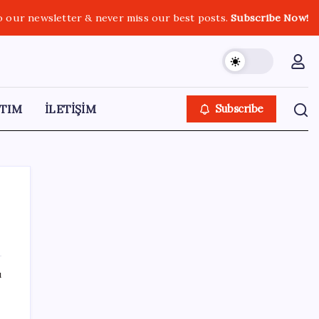
o our newsletter & never miss our best posts.
Subscribe Now!
TIM
İLETİŞİM
Subscribe
SON YAZILAR
ı
Akaryakıtta indirim bekleyene kötü haber:
ÖTV bugün de benzin indirimini yuttu