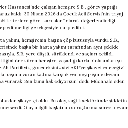
Sağlıkta
let Hastanesi’nde çalışan hemşire S.B., görev yaptığı
Şiddet
aruz kaldı. 30 Nisan 2026’da Çocuk Acil Servisi’nin triyaj
Yeniden
i kriterlere göre “sarı alan” olarak değerlendirdiği
Gündemde
lep edilmediği gerekçesiyle darp edildi.
için
sta yakını, hemşirenin başına çöp kutusuyla vurdu. S.B.,
risinde başka bir hasta yakını tarafından aynı şekilde
sıyla, S.B. yere düştü, sürüklendi ve saçları çekildi.
 ettiğini öne süren hemşire, yaşadığı korku dolu anları şu
 AK Partiliyiz, göreceksiniz sizi AKP’ye şikayet edeceğiz’
sıyla başıma vuran kadına karşılık vermeyip işime devam
şıma vurarak ‘Sen bunu hak ediyorsun’ dedi. Müdahale eden
”
nlardan şikayetçi oldu. Bu olay, sağlık sektöründe şiddetin
üne serdi. Olayla ilgili başlatılan soruşturma süreci deva