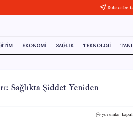
Subscribe t
ĞİTİM
EKONOMİ
SAĞLIK
TEKNOLOJİ
TANI
ı: Sağlıkta Şiddet Yeniden
Hemşireye
yorumlar kapal
Çöp
Kutusuyla
Saldırı: