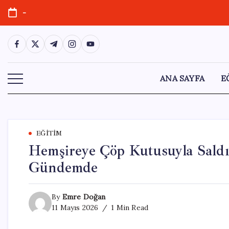
Skip
-
to
content
https://www.facebook.com/
https://twitter.com/
https://t.me/
https://www.instagram.com/
https://youtube.com/
ANA SAYFA
E
EĞITIM
Hemşireye Çöp Kutusuyla Saldır
Gündemde
By
Emre Doğan
11 Mayıs 2026
1 Min Read