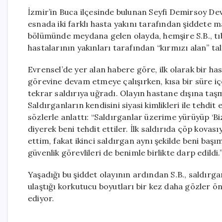
İzmir’in Buca ilçesinde bulunan Seyfi Demirsoy Dev
esnada iki farklı hasta yakını tarafından şiddete m
bölümünde meydana gelen olayda, hemşire S.B., tıbb
hastalarının yakınları tarafından “kırmızı alan” ta
Evrensel’de yer alan habere göre, ilk olarak bir ha
görevine devam etmeye çalışırken, kısa bir süre içe
tekrar saldırıya uğradı. Olayın hastane dışına taşma
Saldırganların kendisini siyasi kimlikleri ile tehdit
sözlerle anlattı: “Saldırganlar üzerime yürüyüp ‘Biz
diyerek beni tehdit ettiler. İlk saldırıda çöp kova
ettim, fakat ikinci saldırgan aynı şekilde beni ba
güvenlik görevlileri de benimle birlikte darp edildi.
Yaşadığı bu şiddet olayının ardından S.B., saldırga
ulaştığı korkutucu boyutları bir kez daha gözler ön
ediyor.