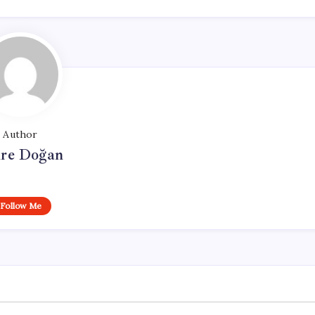
Author
re Doğan
Follow Me