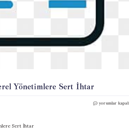
el Yönetimlere Sert İhtar
Cumhurbaşkanı
yorumlar kapal
Erdoğan’dan
Yerel
Yönetimlere
Sert