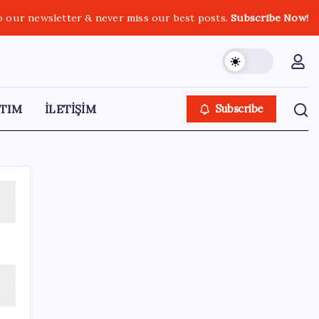
o our newsletter & never miss our best posts.
Subscribe Now!
TIM
İLETİŞİM
Subscribe
SON YAZILAR
Boeing 737-7 Onayı Aldı: Ticari Uçuşlar
Başlıyor!