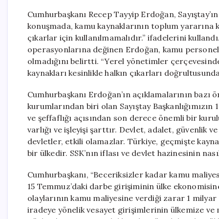
Cumhurbaşkanı Recep Tayyip Erdoğan, Sayıştay’ın 16
konuşmada, kamu kaynaklarının toplum yararına kul
çıkarlar için kullanılmamalıdır.” ifadelerini kulland
operasyonlarına değinen Erdoğan, kamu personelin
olmadığını belirtti. “Yerel yönetimler çerçevesin
kaynakları kesinlikle halkın çıkarları doğrultusunda 
Cumhurbaşkanı Erdoğan’ın açıklamalarının bazı öne
kurumlarından biri olan Sayıştay Başkanlığımızın 16
ve şeffaflığı açısından son derece önemli bir kurul
varlığı ve işleyişi şarttır. Devlet, adalet, güvenli
devletler, etkili olamazlar. Türkiye, geçmişte kayn
bir ülkedir. SSK’nın iflası ve devlet hazinesinin nas
Cumhurbaşkanı, “Beceriksizler kadar kamu maliyesi
15 Temmuz’daki darbe girişiminin ülke ekonomisine
olaylarının kamu maliyesine verdiği zarar 1 milyar d
iradeye yönelik vesayet girişimlerinin ülkemize ve