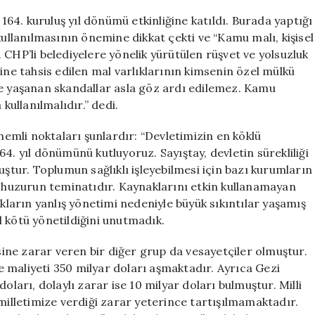
İhtar
4. kuruluş yıl dönümü etkinliğine katıldı. Burada yaptığı
için
lanılmasının önemine dikkat çekti ve “Kamu malı, kişisel
ı. CHP’li belediyelere yönelik yürütülen rüşvet ve yolsuzluk
e tahsis edilen mal varlıklarının kimsenin özel mülkü
de yaşanan skandallar asla göz ardı edilemez. Kamu
kullanılmalıdır.” dedi.
mli noktaları şunlardır: “Devletimizin en köklü
4. yıl dönümünü kutluyoruz. Sayıştay, devletin sürekliliği
uştur. Toplumun sağlıklı işleyebilmesi için bazı kurumların
k ve huzurun teminatıdır. Kaynaklarını etkin kullanamayan
akların yanlış yönetimi nedeniyle büyük sıkıntılar yaşamış
ıl kötü yönetildiğini unutmadık.
ne zarar veren bir diğer grup da vesayetçiler olmuştur.
 maliyeti 350 milyar doları aşmaktadır. Ayrıca Gezi
oları, dolaylı zarar ise 10 milyar doları bulmuştur. Milli
 milletimize verdiği zarar yeterince tartışılmamaktadır.