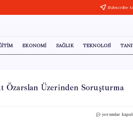
Subscribe t
ĞİTİM
EKONOMİ
SAĞLIK
TEKNOLOJİ
TANI
t Özarslan Üzerinden Soruşturma
CHP
yorumlar kapal
Üyesi
Berna
Özgül’e