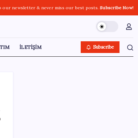
o our newsletter & never miss our best posts.
Subscribe Now!
TIM
İLETİŞİM
Subscribe
SON YAZILAR
ı
Boeing 737-7 Onayı Aldı: Ticari Uçuşlar
Başlıyor!