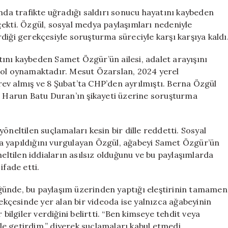
Mesut
ında trafikte uğradığı saldırı sonucu hayatını kaybeden
Özarslan
çekti. Özgül, sosyal medya paylaşımları nedeniyle
Üzerinden
diği gerekçesiyle soruşturma süreciyle karşı karşıya kaldı
Soruşturma
Açıldı
ını kaybeden Samet Özgür’ün ailesi, adalet arayışını
için
rol oynamaktadır. Mesut Özarslan, 2024 yerel
ev almış ve 8 Şubat’ta CHP’den ayrılmıştı. Berna Özgül
at Harun Batu Duran’ın şikayeti üzerine soruşturma
öneltilen suçlamaları kesin bir dille reddetti. Sosyal
a yapıldığını vurgulayan Özgül, ağabeyi Samet Özgür’ün
neltilen iddiaların asılsız olduğunu ve bu paylaşımlarda
ifade etti.
ğünde, bu paylaşım üzerinden yaptığı eleştirinin tamamen
lekçesinde yer alan bir videoda ise yalnızca ağabeyinin
 bilgiler verdiğini belirtti. “Ben kimseye tehdit veya
e getirdim,” diyerek suçlamaları kabul etmedi.