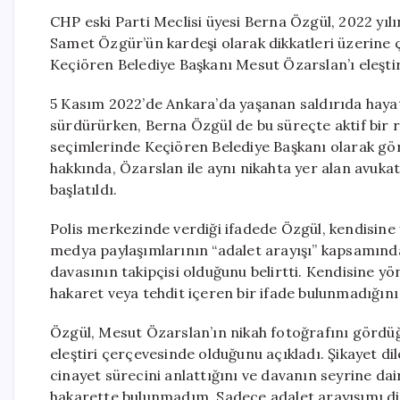
CHP eski Parti Meclisi üyesi Berna Özgül, 2022 yıl
Samet Özgür’ün kardeşi olarak dikkatleri üzerine 
Keçiören Belediye Başkanı Mesut Özarslan’ı eleştir
5 Kasım 2022’de Ankara’da yaşanan saldırıda hayat
sürdürürken, Berna Özgül de bu süreçte aktif bir 
seçimlerinde Keçiören Belediye Başkanı olarak gör
hakkında, Özarslan ile aynı nikahta yer alan avuk
başlatıldı.
Polis merkezinde verdiği ifadede Özgül, kendisine y
medya paylaşımlarının “adalet arayışı” kapsamınd
davasının takipçisi olduğunu belirtti. Kendisine yö
hakaret veya tehdit içeren bir ifade bulunmadığını 
Özgül, Mesut Özarslan’ın nikah fotoğrafını gördü
eleştiri çerçevesinde olduğunu açıkladı. Şikayet di
cinayet sürecini anlattığını ve davanın seyrine dair
hakarette bulunmadım. Sadece adalet arayışımı dil