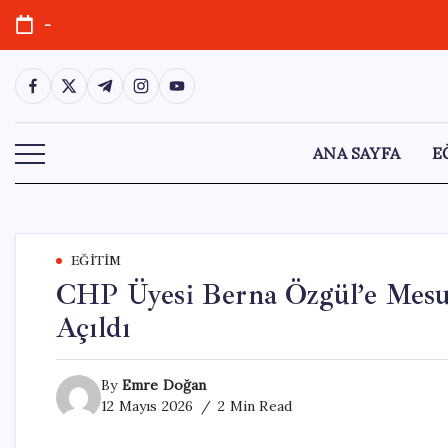
Skip
-
to
content
https://www.facebook.com/
https://twitter.com/
https://t.me/
https://www.instagram.com/
https://youtube.com/
ANA SAYFA
E
EĞITIM
CHP Üyesi Berna Özgül’e Mesu
Açıldı
By
Emre Doğan
12 Mayıs 2026
2 Min Read