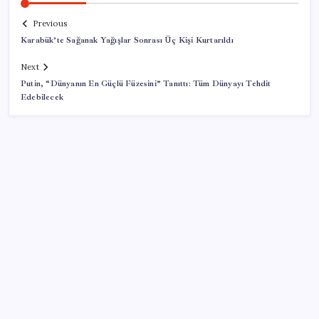
Previous
Karabük’te Sağanak Yağışlar Sonrası Üç Kişi Kurtarıldı
Next
Putin, “Dünyanın En Güçlü Füzesini” Tanıttı: Tüm Dünyayı Tehdit
Edebilecek
SON YAZILAR
Beklenen veri geldi: Altın uçuşa geçti
28 ilde CHP’li başkan kalmadı! YENİ Parti’ye geçen