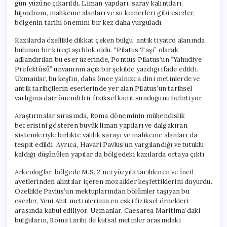
gün yüzüne çıkarıldı. Liman yapıları, saray kalıntıları,
hipodrom, mahkeme alanları ve su kemerleri gibi eserler,
bölgenin tarihi önemini bir kez daha vurguladı.
Kazılarda özellikle dikkat çeken bulgu, antik tiyatro alanında
bulunan bir kireçtaşı blok oldu. “Pilatus Taşı” olarak
adlandırılan bu eser üzerinde, Pontius Pilatus’un “Yahudiye
Prefektüsü” unvanının açık bir şekilde yazdığı ifade edildi.
Uzmanlar, bu keşfin, daha önce yalnızca dini metinlerde ve
antik tarihçilerin eserlerinde yer alan Pilatus’un tarihsel
varlığına dair önemli bir fiziksel kanıt sunduğunu belirtiyor.
Araştırmalar sırasında, Roma döneminin mühendislik
becerisini gösteren büyük liman yapıları ve dalgakıran
sistemleriyle birlikte valilik sarayı ve mahkeme alanları da
tespit edildi. Ayrıca, Havari Pavlus’un yargılandığı ve tutuklu
kaldığı düşünülen yapılar da bölgedeki kazılarda ortaya çıktı.
Arkeologlar, bölgede M.S. 2’nci yüzyıla tarihlenen ve İncil
ayetlerinden alıntılar içeren mozaikler keşfettiklerini duyurdu.
Özellikle Pavlus’un mektuplarından bölümler taşıyan bu
eserler, Yeni Ahit metinlerinin en eski fiziksel örnekleri
arasında kabul ediliyor. Uzmanlar, Caesarea Maritima’daki
bulguların, Roma tarihi ile kutsal metinler arasındaki