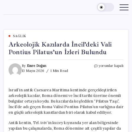
Skip
to
content
SAĞLIK
Arkeolojik Kazılarda İncil’deki Vali
Pontius Pilatus’un İzleri Bulundu
Arkeolojik
By
Emre Doğan
yorumlar kapalı
Kazılarda
13 Mayıs 2026
1 Min Read
İncil’deki
Vali
Pontius
İsrail’in antik Caesarea Maritima kentinde gerçekleştirilen
Pilatus’un
arkeolojik kazılar, Roma dönemi ve İncil tarihi üzerine önemli
İzleri
Bulundu
bulgular ortaya koydu. Bu kazılarda keşfedilen “Pilatus Taşı”,
için
İncil’de adı geçen Roma Valisi Pontius Pilatus’un varlığına dair
en güçlü arkeolojik kanıtlardan biri olarak kabul ediliyor.
Antik kentin, Tel Aviv’in kuzey kıyısında yer alan bölgesinde
yapılan bu çalışmalarda, Roma dönemine ait çeşitli yapılar da