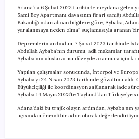
Adana’da 6 Şubat 2023 tarihinde meydana gelen yık
Sami Bey Apartmanı davasının firari sanığı Abdulla
Bakanlığı’ndan alınan bilgilere göre, Aybaba, Ada
yaralanmaya neden olma” suçlamasıyla aranan bir ki
Depremlerin ardından, 7 Şubat 2023 tarihinde İst
Abdullah Aybaba’nın durumu, adli makamlar tarafınd
Aybaba’nın uluslararası düzeyde aranması için kırm
Yapılan çalışmalar sonucunda, İnterpol ve Europol Da
Aybaba’yı 24 Nisan 2023 tarihinde gözaltına aldı. 
Büyükelçiliği ile koordinasyon sağlanarak iade sür
Aybaba 14 Mayıs 2023’te Tayland’dan Türkiye’ye sını
Adana’daki bu trajik olayın ardından, Aybaba’nın ya
açısından önemli bir adım olarak değerlendiriliyor