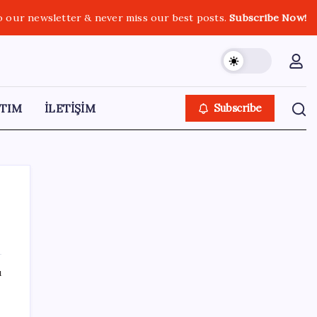
o our newsletter & never miss our best posts.
Subscribe Now!
TIM
İLETİŞİM
Subscribe
SON YAZILAR
ı
Halkbank, ikincil halka arz süreci başlattı