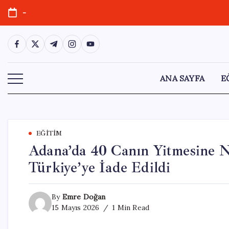
Skip
-
to
content
https://www.facebook.com/
https://twitter.com/
https://t.me/
https://www.instagram.com/
https://youtube.com/
ANA SAYFA
E
EĞITIM
Adana’da 40 Canın Yitmesine N
Türkiye’ye İade Edildi
By
Emre Doğan
15 Mayıs 2026
1 Min Read