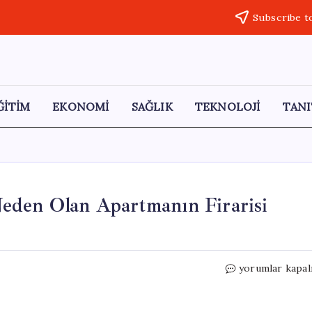
Subscribe t
ĞİTİM
EKONOMİ
SAĞLIK
TEKNOLOJİ
TANI
eden Olan Apartmanın Firarisi
Adana’da
yorumlar kapal
40
Canın
Yitmesine