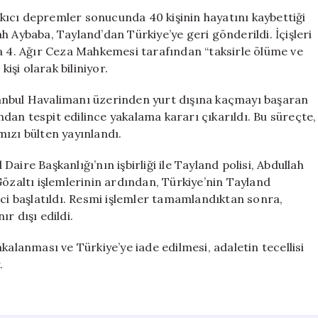
Neden
ıcı depremler sonucunda 40 kişinin hayatını kaybettiği
Olan
h Aybaba, Tayland’dan Türkiye’ye geri gönderildi. İçişleri
Apartmanın
na 4. Ağır Ceza Mahkemesi tarafından “taksirle ölüme ve
Firarisi
şi olarak biliniyor.
Türkiye’ye
İade
anbul Havalimanı üzerinden yurt dışına kaçmayı başaran
Edildi
an tespit edilince yakalama kararı çıkarıldı. Bu süreçte,
için
ızı bülten yayınlandı.
ire Başkanlığı’nın işbirliği ile Tayland polisi, Abdullah
Gözaltı işlemlerinin ardından, Türkiye’nin Tayland
eci başlatıldı. Resmi işlemler tamamlandıktan sonra,
r dışı edildi.
kalanması ve Türkiye’ye iade edilmesi, adaletin tecellisi
.