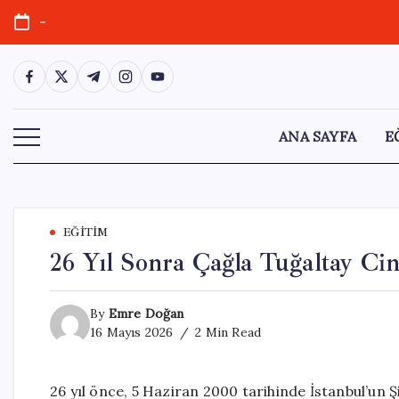
Skip
-
to
content
https://www.facebook.com/
https://twitter.com/
https://t.me/
https://www.instagram.com/
https://youtube.com/
ANA SAYFA
E
EĞITIM
26 Yıl Sonra Çağla Tuğaltay Ci
By
Emre Doğan
16 Mayıs 2026
2 Min Read
26 yıl önce, 5 Haziran 2000 tarihinde İstanbul’un Ş