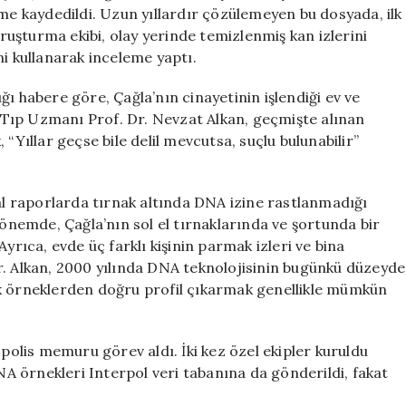
Cinayetinde
şme kaydedildi. Uzun yıllardır çözülemeyen bu dosyada, ilk
Önemli
oruşturma ekibi, olay yerinde temizlenmiş kan izlerini
Gelişmeler
ni kullanarak inceleme yaptı.
için
ı habere göre, Çağla’nın cinayetinin işlendiği ev ve
li Tıp Uzmanı Prof. Dr. Nevzat Alkan, geçmişte alınan
“Yıllar geçse bile delil mevcutsa, suçlu bulunabilir”
nal raporlarda tırnak altında DNA izine rastlanmadığı
dönemde, Çağla’nın sol el tırnaklarında ve şortunda bir
yrıca, evde üç farklı kişinin parmak izleri ve bina
. Dr. Alkan, 2000 yılında DNA teknolojisinin bugünkü düzeyde
ik örneklerden doğru profil çıkarmak genellikle mümkün
 polis memuru görev aldı. İki kez özel ekipler kuruldu
 örnekleri Interpol veri tabanına da gönderildi, fakat