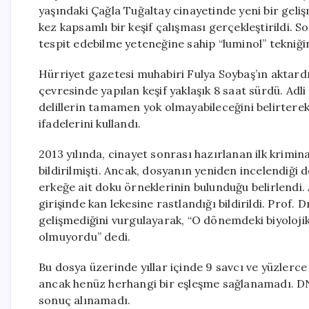
yaşındaki Çağla Tuğaltay cinayetinde yeni bir geli
kez kapsamlı bir keşif çalışması gerçekleştirildi. S
tespit edebilme yeteneğine sahip “luminol” tekniği
Hürriyet gazetesi muhabiri Fulya Soybaş’ın aktardığ
çevresinde yapılan keşif yaklaşık 8 saat sürdü. Ad
delillerin tamamen yok olmayabileceğini belirterek, 
ifadelerini kullandı.
2013 yılında, cinayet sonrası hazırlanan ilk krimi
bildirilmişti. Ancak, dosyanın yeniden incelendiği 
erkeğe ait doku örneklerinin bulunduğu belirlendi. A
girişinde kan lekesine rastlandığı bildirildi. Prof
gelişmediğini vurgulayarak, “O dönemdeki biyoloj
olmuyordu” dedi.
Bu dosya üzerinde yıllar içinde 9 savcı ve yüzlerce
ancak henüz herhangi bir eşleşme sağlanamadı. DNA
sonuç alınamadı.