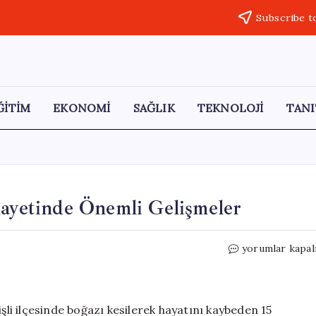
Subscribe t
ĞİTİM
EKONOMİ
SAĞLIK
TEKNOLOJİ
TANI
nayetinde Önemli Gelişmeler
26
yorumlar kapal
Yıl
Sonra
Çağla
Tuğaltay
işli ilçesinde boğazı kesilerek hayatını kaybeden 15