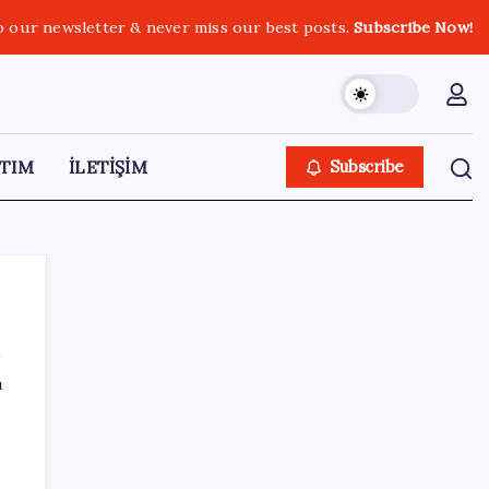
o our newsletter & never miss our best posts.
Subscribe Now!
TIM
İLETİŞİM
Subscribe
ı
SON YAZILAR
Akaryakıtta indirim bekleyene kötü haber:
ÖTV bugün de benzin indirimini yuttu